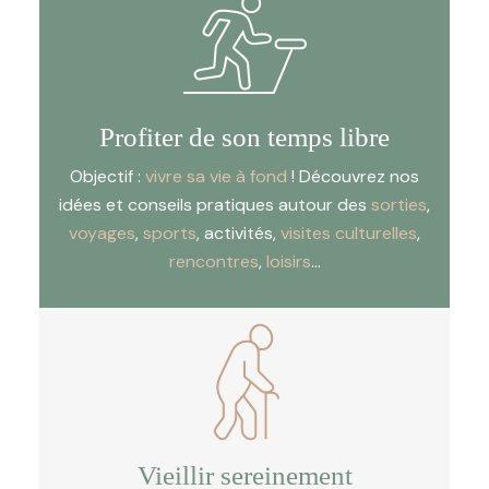
Profiter de son temps libre
Objectif :
vivre sa vie à fond
! Découvrez nos
idées et conseils pratiques autour des
sorties
,
voyages
,
sports
, activités,
visites culturelles
,
rencontres
,
loisirs
…
Vieillir sereinement