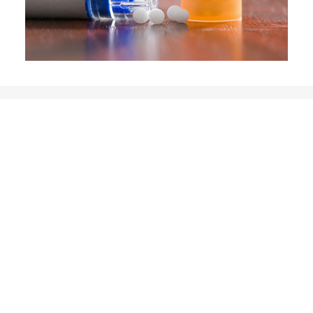
PRÉVENTION
Mieux prévenir pour mieux guérir
Les
maladies chroniques
, dont les
maladies
cardiaques
, les
AVC
, le
diabète
, le
cancer
et les
maladies transmissibles
affectent la santé de
millions de personnes et coûtent des millions
d’euros en frais médicaux.