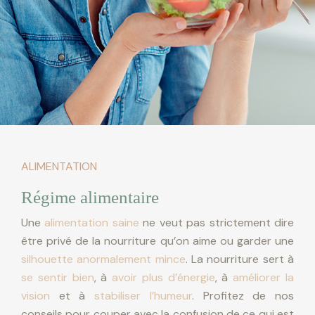
ALIMENTATION
Régime alimentaire
Une
alimentation saine
ne veut pas strictement dire
être privé de la nourriture qu’on aime ou garder une
silhouette anormalement mince
. La nourriture sert à
se sentir bien
, à
avoir plus d’énergie
, à
améliorer la
vision
et à
stabiliser l’humeur
. Profitez de nos
conseils pour couper avec la confusion de ce qui est