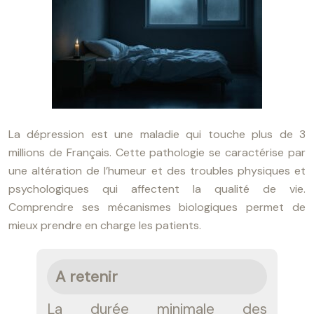
La dépression est une maladie qui touche plus de 3
millions de Français. Cette pathologie se caractérise par
une altération de l’humeur et des troubles physiques et
psychologiques qui affectent la qualité de vie.
Comprendre ses mécanismes biologiques permet de
mieux prendre en charge les patients.
A retenir
La durée minimale des