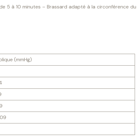
de 5 à 10 minutes
– Brassard adapté à la circonférence du
olique (mmHg)
4
9
9
109