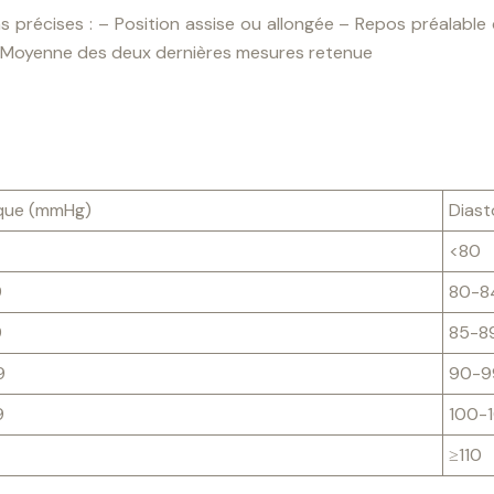
s précises :
– Position assise ou allongée
– Repos préalable 
Moyenne des deux dernières mesures retenue
ique (mmHg)
Diast
<80
9
80-8
9
85-8
9
90-9
9
100-
≥110