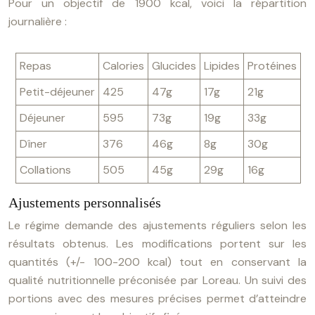
Pour un objectif de 1900 kcal, voici la répartition
journalière :
Repas
Calories
Glucides
Lipides
Protéines
Petit-déjeuner
425
47g
17g
21g
Déjeuner
595
73g
19g
33g
Dîner
376
46g
8g
30g
Collations
505
45g
29g
16g
Ajustements personnalisés
Le régime demande des ajustements réguliers selon les
résultats obtenus. Les modifications portent sur les
quantités (+/- 100-200 kcal) tout en conservant la
qualité nutritionnelle préconisée par Loreau. Un suivi des
portions avec des mesures précises permet d’atteindre