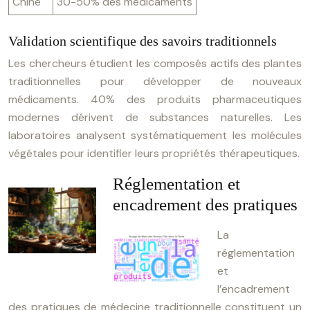
Chine
30-50% des médicaments
Validation scientifique des savoirs traditionnels
Les chercheurs étudient les composés actifs des plantes
traditionnelles pour développer de nouveaux
médicaments. 40% des produits pharmaceutiques
modernes dérivent de substances naturelles. Les
laboratoires analysent systématiquement les molécules
végétales pour identifier leurs propriétés thérapeutiques.
Réglementation et
encadrement des pratiques
La
réglementation
et
l’encadrement
des pratiques de médecine traditionnelle constituent un