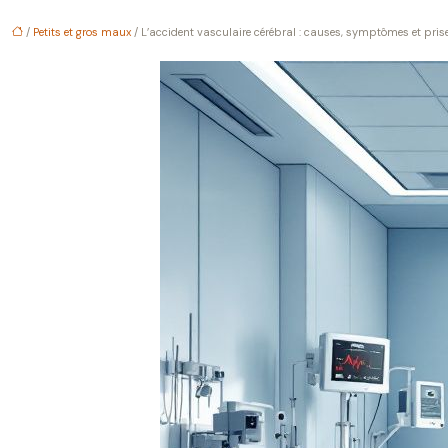
/
Petits et gros maux
/ L’accident vasculaire cérébral : causes, symptômes et pris