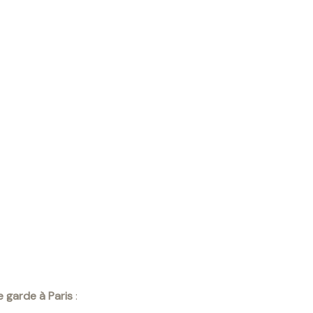
e garde à Paris
: