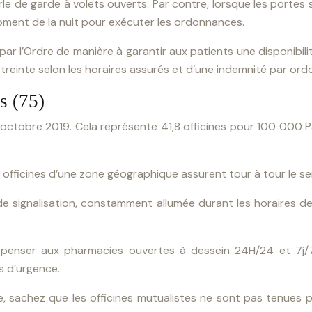
arle de garde à volets ouverts. Par contre, lorsque les portes
moment de la nuit pour exécuter les ordonnances.
 par l’Ordre de manière à garantir aux patients une disponibi
treinte selon les horaires assurés et d’une indemnité par or
s (75)
r octobre 2019. Cela représente 41,8 officines pour 100 000 Pa
s officines d’une zone géographique assurent tour à tour le se
 de signalisation, constamment allumée durant les horaires de
penser aux pharmacies ouvertes à dessein 24H/24 et 7j/7
s d’urgence.
 sachez que les officines mutualistes ne sont pas tenues p