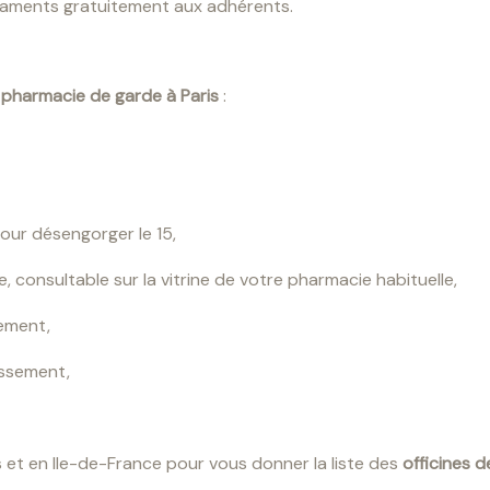
dicaments gratuitement aux adhérents.
e
pharmacie de garde à Paris
:
our désengorger le 15,
e, consultable sur la vitrine de votre pharmacie habituelle,
sement,
issement,
 et en Ile-de-France pour vous donner la liste des
officines d