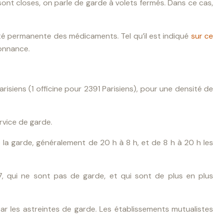
 sont closes, on parle de garde à volets fermés. Dans ce cas,
lité permanente des médicaments. Tel qu’il est indiqué
sur ce
donnance.
risiens (1 officine pour 2391 Parisiens), pour une densité de
rvice de garde.
 la garde, généralement de 20 h à 8 h, et de 8 h à 20 h les
, qui ne sont pas de garde, et qui sont de plus en plus
ar les astreintes de garde. Les établissements mutualistes