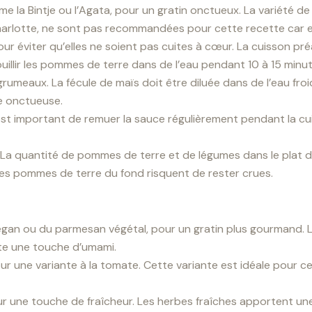
 la Bintje ou l’Agata, pour un gratin onctueux. La variété de
harlotte, ne sont pas recommandées pour cette recette car el
our éviter qu’elles ne soient pas cuites à cœur. La cuisson p
 bouillir les pommes de terre dans de l’eau pendant 10 à 15 minut
s grumeaux. La fécule de maïs doit être diluée dans de l’eau f
ce onctueuse.
t important de remuer la sauce régulièrement pendant la cuiss
a quantité de pommes de terre et de légumes dans le plat doit ê
 les pommes de terre du fond risquent de rester crues.
gan ou du parmesan végétal, pour un gratin plus gourmand. L
te une touche d’umami.
ur une variante à la tomate. Cette variante est idéale pour c
 pour une touche de fraîcheur. Les herbes fraîches apportent u