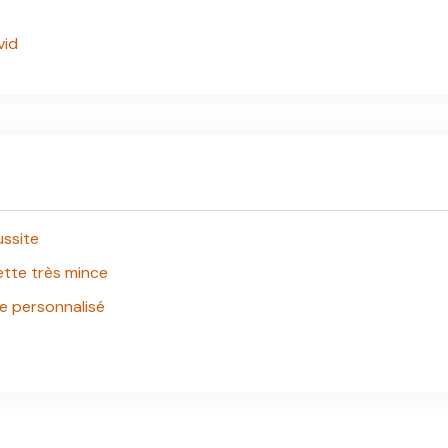
vid
ussite
tte très mince
e personnalisé