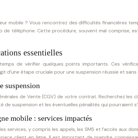
 mobile ? Vous rencontrez des difficultés financières temp
 de téléphone. Cette procédure, souvent mal comprise, est 
ations essentielles
emps de vérifier quelques points importants. Ces vérific
agit d’une étape cruciale pour une suspension réussie et sans
de suspension
érales de Vente (CGV) de votre contrat. Recherchez les cla
 de suspension et les éventuelles pénalités qui pourraient s’
ne mobile : services impactés
des services, y compris les appels, les SMS et l’accès aux do
space client en ligne. Il est important de prendre connaiss