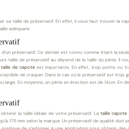
r sa taille de préservatif. En effet, il vous faut trouver la 
aille adéquate.
ervatif
 d’un préservatif. Ce dernier est connu comme étant la seul
rs taille de préservatif au dépend de la taille du pénis. Il vou
a
taille de capote
est importante. En effet, trop petite ou t
susceptible de craquer. Dans le cas où le préservatif est trop 
 ou large. En moyenne, un pénis en érection est de 14cm. En d
ervatif
btenir la taille idéale de votre préservatif. La
taille capote
’à 175 mm selon la marque. Un préservatif de qualité doit se
 plus pratique de s’adonner à une application pour obtenir d