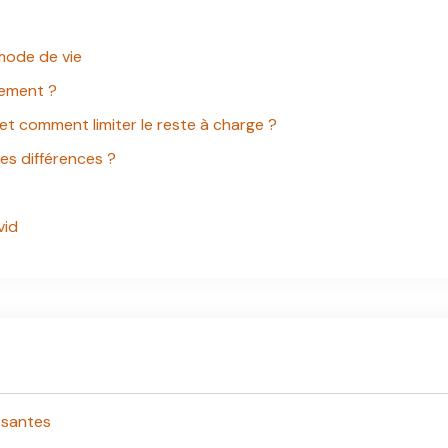
 mode de vie
sement ?
 et comment limiter le reste à charge ?
les différences ?
vid
issantes