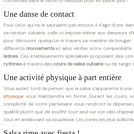
contenues dans le texte ci-dessous pour en savoir plus !
Une danse de contact
Pour ceux qui ne le sauraient pas encore, il s’agit d’une d
sa version cubaine, celle-ci impose même aux danseurs d’êt
pour découvrir quelqu’un à travers sa manière de bouger.
différents
mouvements
et ainsi vérifier votre compatibilité.
latines
. Ces établissements spécialisés proposent des con
rythmes
à travers des
cours de salsa cubaine
ou de tango a
Une activité physique à part entière
Vous auriez tord de penser que la salsa s’apparente à une 
physique
vous maintiendra en forme. Durant les cours, vo
complicité de votre partenaire vous rendront la dépense
qualité plutôt que de souffrir tout seul sur son vélo d’app
tout en améliorant sa souplesse. Les zones les plus sollicitée
Salsa rime avec fiesta !